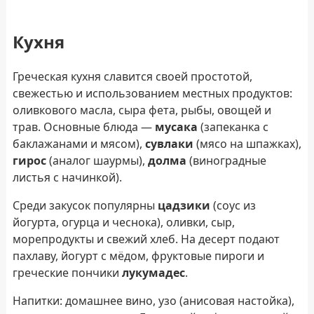
Кухня
Греческая кухня славится своей простотой,
свежестью и использованием местных продуктов:
оливкового масла, сыра фета, рыбы, овощей и
трав. Основные блюда —
мусака
(запеканка с
баклажанами и мясом),
сувлаки
(мясо на шпажках),
гирос
(аналог шаурмы),
долма
(виноградные
листья с начинкой).
Среди закусок популярны
цадзики
(соус из
йогурта, огурца и чеснока), оливки, сыр,
морепродукты и свежий хлеб. На десерт подают
пахлаву, йогурт с мёдом, фруктовые пироги и
греческие пончики
лукумадес
.
Напитки: домашнее вино, узо (анисовая настойка),