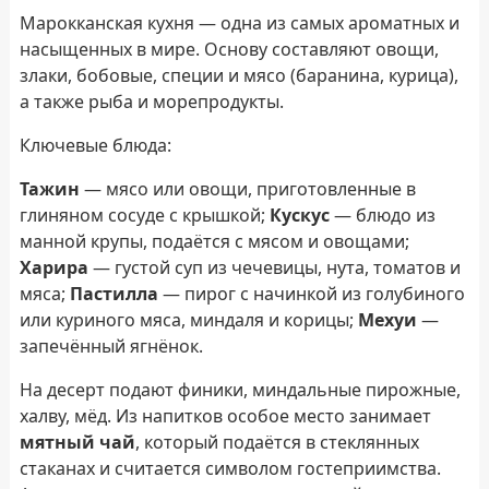
Марокканская кухня — одна из самых ароматных и
насыщенных в мире. Основу составляют овощи,
злаки, бобовые, специи и мясо (баранина, курица),
а также рыба и морепродукты.
Ключевые блюда:
Тажин
— мясо или овощи, приготовленные в
глиняном сосуде с крышкой;
Кускус
— блюдо из
манной крупы, подаётся с мясом и овощами;
Харира
— густой суп из чечевицы, нута, томатов и
мяса;
Пастилла
— пирог с начинкой из голубиного
или куриного мяса, миндаля и корицы;
Мехуи
—
запечённый ягнёнок.
На десерт подают финики, миндальные пирожные,
халву, мёд. Из напитков особое место занимает
мятный чай
, который подаётся в стеклянных
стаканах и считается символом гостеприимства.