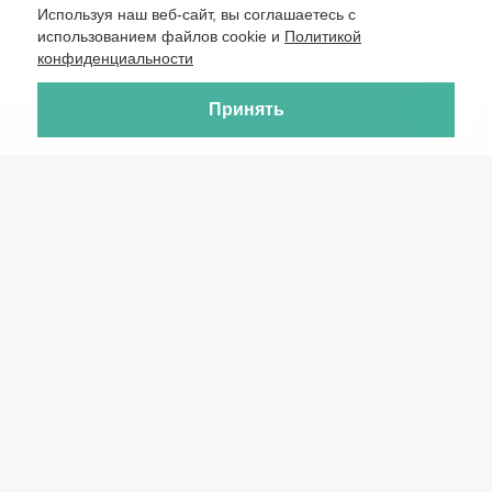
Используя наш веб-сайт, вы соглашаетесь с
использованием файлов cookie и
Политикой
конфиденциальности
Принять
Туристическое агентство «Бэст тур», 2026
Разработка сайта —
Фабрика турсайтов
Политика конфиденциальности
8 (903) 728-29-68
24/7 8 (903) 728-29-67
8(903)790-91-15
г. Москва
м. Стахановская, Рязанский проспект, д. 10, стр. 2, офис. 101
(главный вход в БЦ Джоуль)